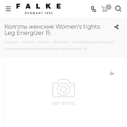
0
Колготы женские Women's tights
Leg Energizer 15
Главная
-
Каталог
-
FALKE
-
Женское
-
Компрессионная линия
-
Колготы женские Women's tights Leg Energizer 15