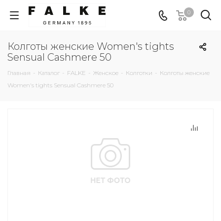
0
Колготы женские Women's tights
Sensual Cashmere 50
Главная
-
Каталог
-
FALKE
-
Женское
-
Колготки
-
Колготы женские
Women's tights Sensual Cashmere 50