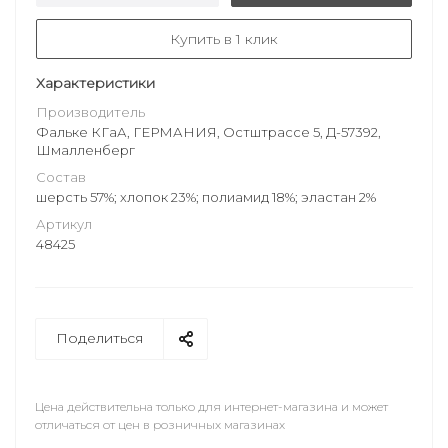
Купить в 1 клик
Характеристики
Производитель
Фальке КГаА, ГЕРМАНИЯ, Остштрассе 5, Д-57392,
Шмалленберг
Состав
шерсть 57%; хлопок 23%; полиамид 18%; эластан 2%
Артикул
48425
Поделиться
Цена действительна только для интернет-магазина и может
отличаться от цен в розничных магазинах