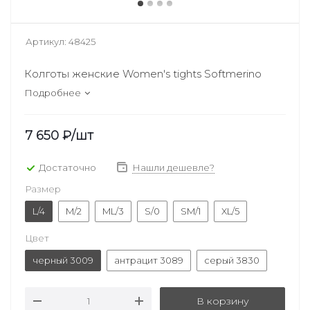
Артикул:
48425
Колготы женские Women's tights Softmerino
Подробнее
7 650
₽
/шт
Достаточно
Нашли дешевле?
Размер
L/4
M/2
ML/3
S/0
SM/1
XL/5
Цвет
черный 3009
антрацит 3089
серый 3830
В корзину