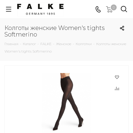
0
Колготы женские Women's tights
Softmerino
Главная
-
Каталог
-
FALKE
-
Женское
-
Колготки
-
Колготы женские
Women's tights Softmerino