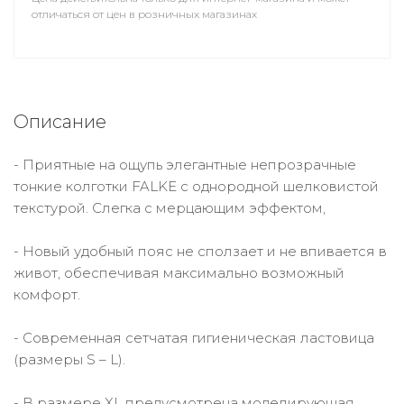
отличаться от цен в розничных магазинах
Описание
- Приятные на ощупь элегантные непрозрачные
тонкие колготки FALKE с однородной шелковистой
текстурой. Слегка с мерцающим эффектом,
- Новый удобный пояс не сползает и не впивается в
живот, обеспечивая максимально возможный
комфорт.
- Современная сетчатая гигиеническая ластовица
(размеры S – L).
- В размере XL предусмотрена моделирующая