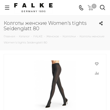
0
Колготы женские Women's tights
Seidenglatt 80
Главная
-
Каталог
-
FALKE
-
Женское
-
Колготки
-
Колготы женские
Women's tights Seidenglatt 80