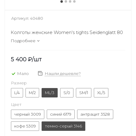
Артикул:
40480
Колготы женские Women's tights Seidenglatt 80
Подробнее
5 400
₽
/шт
Мало
Нашли дешевле?
Размер
L/4
M/2
ML/3
S/0
SM/1
XL/5
Цвет
черный 3009
синий 6179
антрацит 3528
кофе 5309
темно-серый 3146