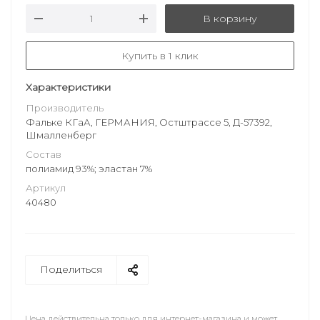
В корзину
Купить в 1 клик
Характеристики
Производитель
Фальке КГаА, ГЕРМАНИЯ, Остштрассе 5, Д-57392,
Шмалленберг
Состав
полиамид 93%; эластан 7%
Артикул
40480
Поделиться
Цена действительна только для интернет-магазина и может