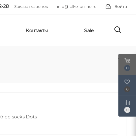
2-28
Заказать звонок
info@falke-online.ru
Войти
Контакты
Sale
0
0
0
nee socks Dots