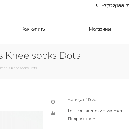
+7(922)188-9
Как купить
Магазины
 Knee socks Dots
en's Knee socks Dots
Артикул:
41852
Гольфы женские Women's K
Подробнее