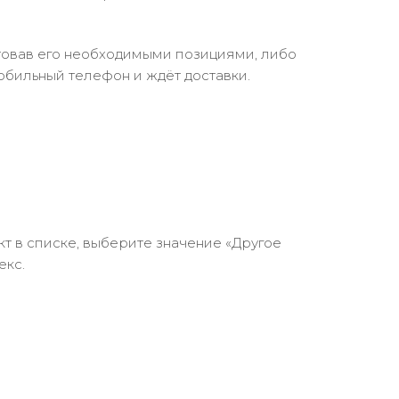
ктовав его необходимыми позициями, либо
обильный телефон и ждёт доставки.
кт в списке, выберите значение «Другое
екс.