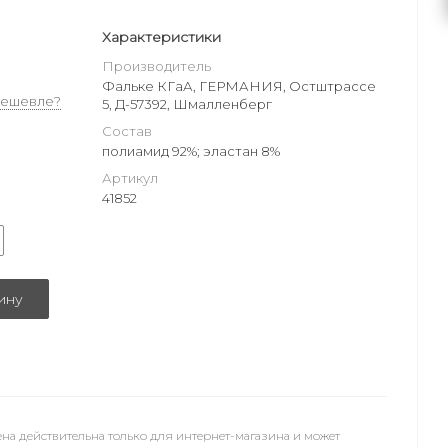
Характеристики
Производитель
Фальке КГаА, ГЕРМАНИЯ, Остштрассе
дешевле?
5, Д-57392, Шмалленберг
Состав
полиамид 92%; эластан 8%
Артикул
41852
ину
на действительна только для интернет-магазина и может