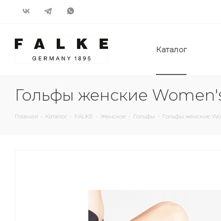
Каталог
Гольфы женские Women's
Главная
-
Каталог
-
FALKE
-
Женское
-
Гольфы
-
Гольфы женские Wom