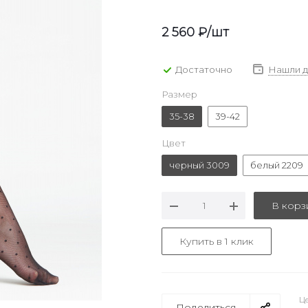
2 560
₽
/шт
Достаточно
Нашли 
Размер
35-38
39-42
Цвет
черный 3009
белый 2209
В корз
Купить в 1 клик
Це
Поделиться