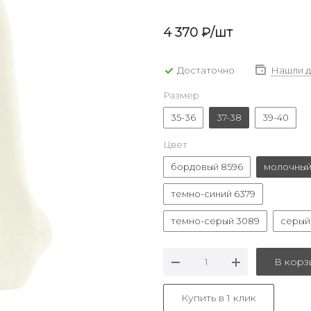
4 370
₽
/шт
Достаточно
Нашли 
Размер
35-36
37-38
39-40
Цвет
бордовый 8596
молочный
темно-синий 6379
темно-серый 3089
серый
В корз
Купить в 1 клик