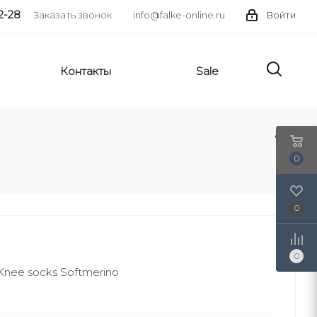
2-28
Заказать звонок
info@falke-online.ru
Войти
Контакты
Sale
0
0
0
nee socks Softmerino