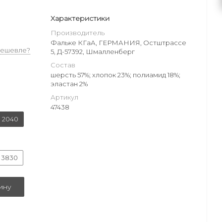
Характеристики
Производитель
Фальке КГаА, ГЕРМАНИЯ, Остштрассе
дешевле?
5, Д-57392, Шмалленберг
Состав
шерсть 57%; хлопок 23%; полиамид 18%;
эластан 2%
Артикул
47438
 2040
 3830
ину