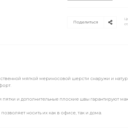
Це
Поделиться
от
ственной мягкой мериносовой шерсти снаружи и натура
форт.
 и пятки и дополнительные плоские швы гарантируют м
позволяет носить их как в офисе, так и дома.