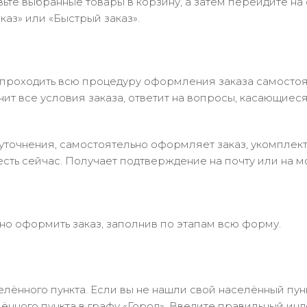
ьте выбранные товары в корзину, а затем перейдите на
аз» или «Быстрый заказ».
 проходить всю процедуру оформления заказа самостоя
т все условия заказа, ответит на вопросы, касающиеся 
в уточнения, самостоятельно оформляет заказ, укомпле
есть сейчас. Получает подтверждение на почту или на м
но оформить заказ, заполнив по этапам всю форму.
лённого пункта. Если вы не нашли свой населённый пун
нного пункта в графу «Город». Введите правильный инд