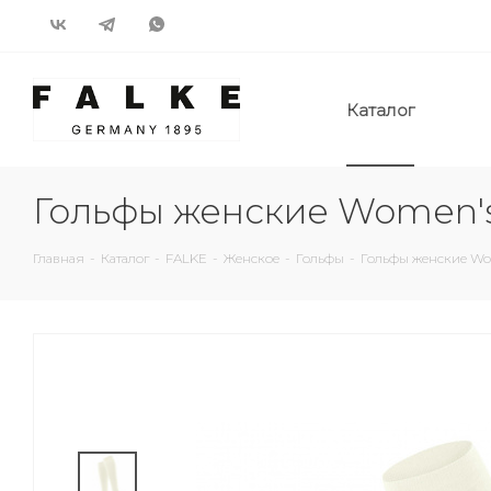
Каталог
Гольфы женские Women's
Главная
-
Каталог
-
FALKE
-
Женское
-
Гольфы
-
Гольфы женские Wom