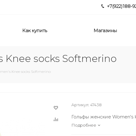
+7(922)188-9
Как купить
Магазины
 Knee socks Softmerino
en's Knee socks Softmerino
Артикул:
47438
Гольфы женские Women's K
Подробнее