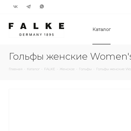
Каталог
Гольфы женские Women'
Главная
-
Каталог
-
FALKE
-
Женское
-
Гольфы
-
Гольфы женские Wo