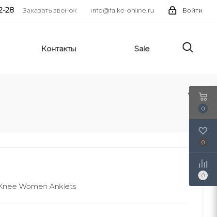
2-28
Заказать звонок
info@falke-online.ru
Войти
Контакты
Sale
0
0
0
Knee Women Anklets