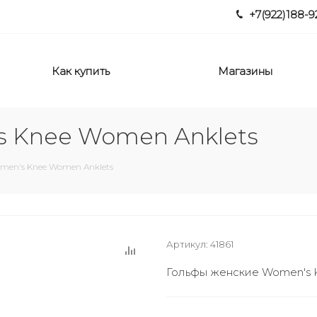
+7(922)188-9
Как купить
Магазины
s Knee Women Anklets
men's Knee Women Anklets
Артикул:
41861
Гольфы женские Women's 