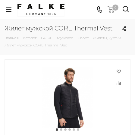
0
Жилет мужской CORE Thermal Vest
Главная
-
Каталог
-
FALKE
-
Мужское
-
Спорт
-
Жилеты, куртки
-
Жилет мужской CORE Thermal Vest