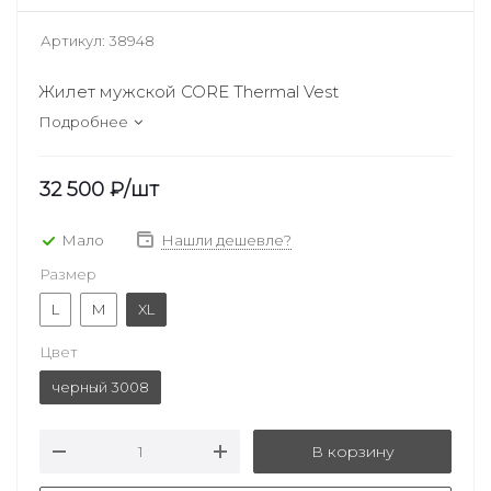
Артикул:
38948
Жилет мужской CORE Thermal Vest
Подробнее
32 500
₽
/шт
Мало
Нашли дешевле?
Размер
L
M
XL
Цвет
черный 3008
В корзину