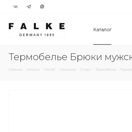
Каталог
Термобелье Брюки мужс
Главная
-
Каталог
-
FALKE
-
Мужское
-
Спорт
-
Термобелье
-
Термо