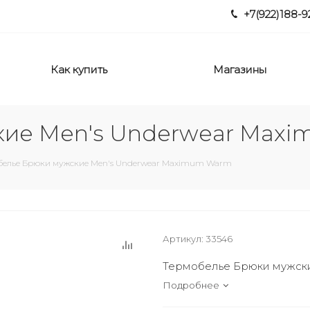
+7(922)188-9
Как купить
Магазины
кие Men's Underwear Max
белье Брюки мужские Men's Underwear Maximum Warm
Артикул:
33546
Термобелье Брюки мужск
Подробнее