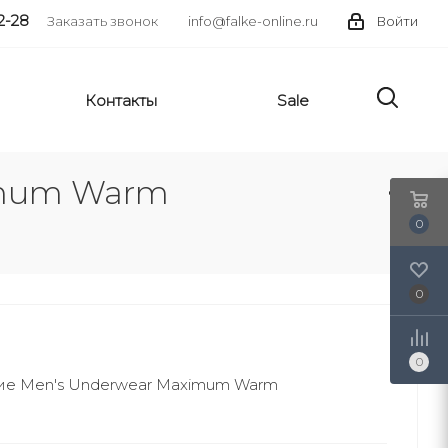
2-28
Заказать звонок
info@falke-online.ru
Войти
Контакты
Sale
imum Warm
0
0
0
ие Men's Underwear Maximum Warm