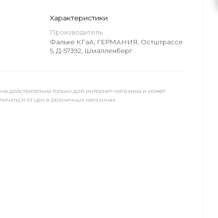
Характеристики
Производитель
Фальке КГаА, ГЕРМАНИЯ, Остштрассе
5, Д-57392, Шмалленберг
на действительна только для интернет-магазина и может
личаться от цен в розничных магазинах