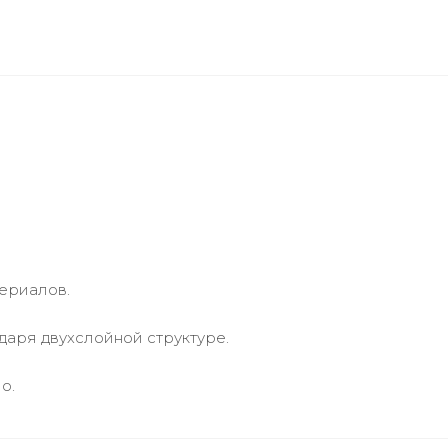
ериалов.
даря двухслойной структуре.
о.