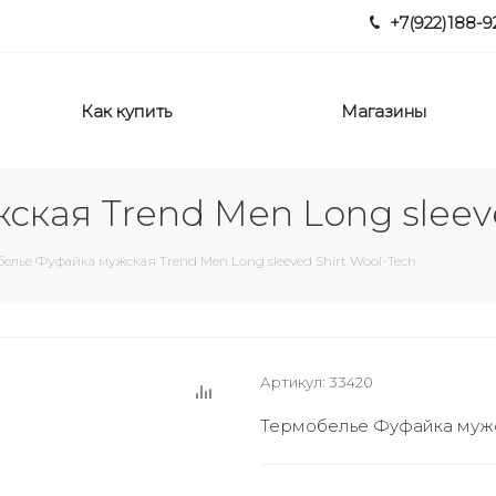
+7(922)188-9
Как купить
Магазины
кая Trend Men Long sleeve
елье Фуфайка мужская Trend Men Long sleeved Shirt Wool-Tech
Артикул:
33420
Термобелье Фуфайка мужск