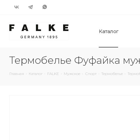
Каталог
Термобелье Фуфайка мужс
Главная
-
Каталог
-
FALKE
-
Мужское
-
Спорт
-
Термобелье
-
Термоб