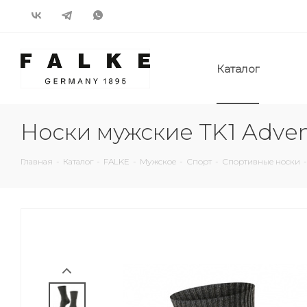
Каталог
Носки мужские TK1 Adven
Главная
-
Каталог
-
FALKE
-
Мужское
-
Спорт
-
Спортивные носки
-