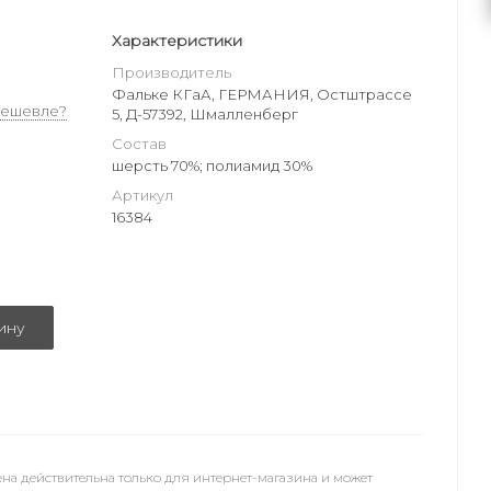
Характеристики
Производитель
Фальке КГаА, ГЕРМАНИЯ, Остштрассе
дешевле?
5, Д-57392, Шмалленберг
Состав
шерсть 70%; полиамид 30%
Артикул
16384
ину
на действительна только для интернет-магазина и может