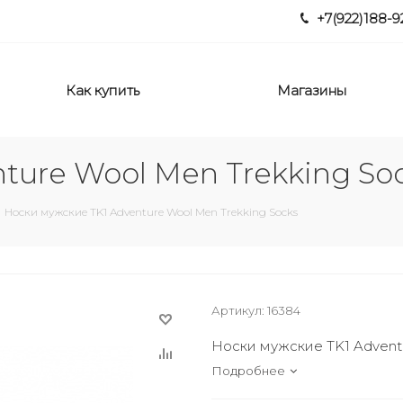
+7(922)188-9
Как купить
Магазины
ture Wool Men Trekking So
Носки мужские TK1 Adventure Wool Men Trekking Socks
Артикул:
16384
Носки мужские TK1 Adventu
Подробнее