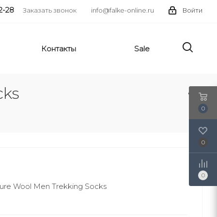
2-28
Заказать звонок
info@falke-online.ru
Войти
Контакты
Sale
cks
0
0
0
re Wool Men Trekking Socks