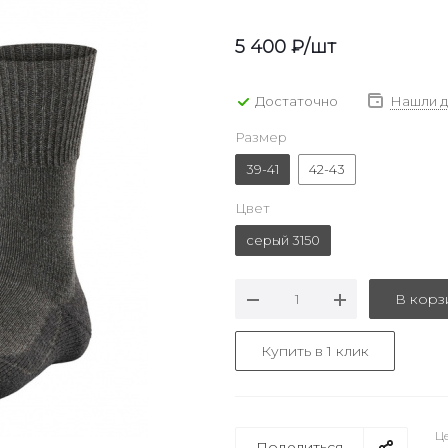
5 400
₽
/шт
Достаточно
Нашли 
Размер
39-41
42-43
Цвет
серый 3150
В корз
Купить в 1 клик
Це
Поделиться