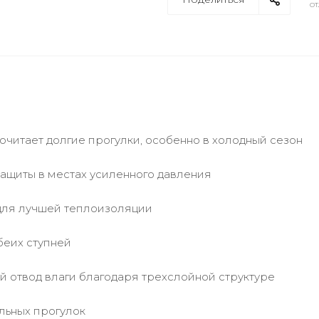
от
почитает долгие прогулки, особенно в холодный сезон
защиты в местах усиленного давления
для лучшей теплоизоляции
беих ступней
 отвод влаги благодаря трехслойной структуре
льных прогулок