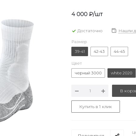
4 000
₽
/шт
Достаточно
Нашли 
Размер
39-41
42-43
44-45
Цвет
черный 3000
white 2020
В корз
Купить в 1 клик
Це
Поделиться