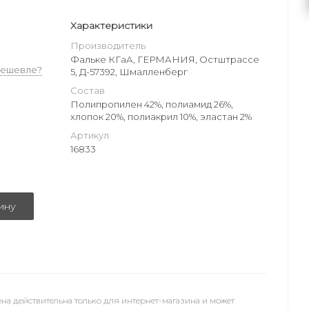
Характеристики
Производитель
Фальке КГаА, ГЕРМАНИЯ, Остштрассе
дешевле?
5, Д-57392, Шмалленберг
Состав
Полипропилен 42%, полиамид 26%,
хлопок 20%, полиакрил 10%, эластан 2%
Артикул
16833
ину
на действительна только для интернет-магазина и может