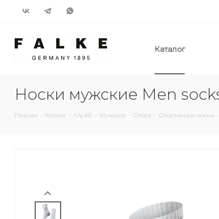
Каталог
Носки мужские Men socks
Главная
-
Каталог
-
FALKE
-
Мужское
-
Спорт
-
Спортивные носки
-