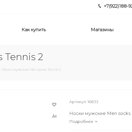
+7(922)188-9
Как купить
Магазины
 Tennis 2
Носки мужские Men socks Tennis 2
Артикул:
16833
Носки мужские Men socks T
Подробнее