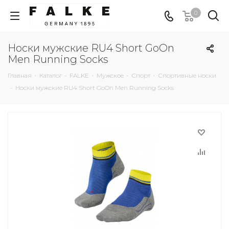
0
Носки мужские RU4 Short GoOn
Men Running Socks
Главная
-
Каталог
-
FALKE
-
Мужское
-
Спорт
-
Спортивные носки
-
Носки мужские RU4 Short GoOn Men Running Socks