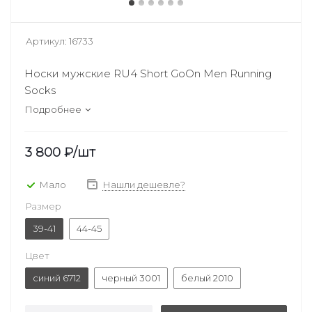
Артикул:
16733
Носки мужские RU4 Short GoOn Men Running
Socks
Подробнее
3 800
₽
/шт
Мало
Нашли дешевле?
Размер
39-41
44-45
Цвет
синий 6712
черный 3001
белый 2010