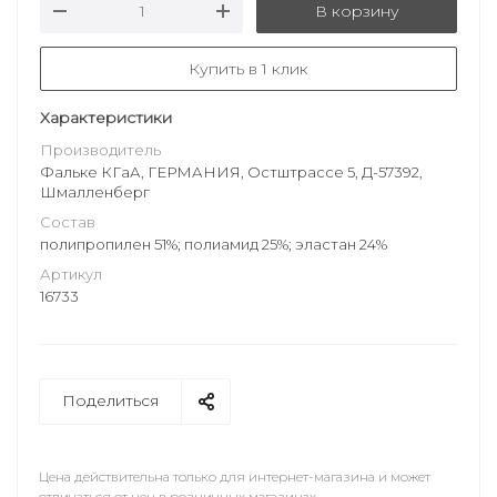
В корзину
Купить в 1 клик
Характеристики
Производитель
Фальке КГаА, ГЕРМАНИЯ, Остштрассе 5, Д-57392,
Шмалленберг
Состав
полипропилен 51%; полиамид 25%; эластан 24%
Артикул
16733
Поделиться
Цена действительна только для интернет-магазина и может
отличаться от цен в розничных магазинах