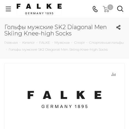
0
Гольфы мужские SK2 Diagonal Men
Skiing Knee-high Socks
Главная
-
Каталог
-
FALKE
-
Мужское
-
Спорт
-
Спортивные гольфы
-
Гольфы мужские SK2 Diagonal Men Skiing Knee-high Socks