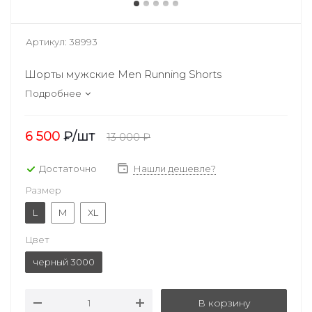
Артикул:
38993
Шорты мужские Men Running Shorts
Подробнее
6 500
₽
/шт
13 000
₽
Достаточно
Нашли дешевле?
Размер
L
M
XL
Цвет
черный 3000
В корзину