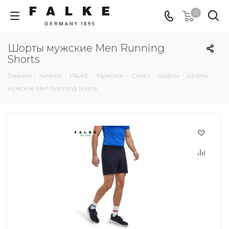
0
Шорты мужские Men Running
Shorts
Главная
-
Каталог
-
FALKE
-
Мужское
-
Спорт
-
Шорты
-
Шорты
мужские Men Running Shorts