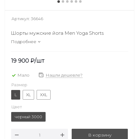
Артикул:
36646
Шорты мужские йога Men Yoga Shorts
Подробнее
19 900
₽
/шт
Мало
Нашли дешевле?
Размер
L
XL
XXL
Цвет
черный 3000
В корзину