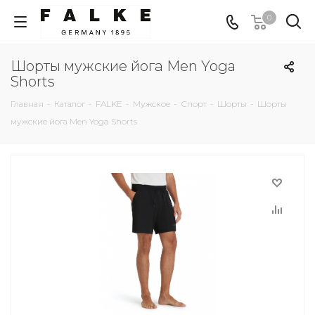
0
Шорты мужские йога Men Yoga
Shorts
Главная
-
Каталог
-
FALKE
-
Мужское
-
Спорт
-
Шорты
-
Шорты
мужские йога Men Yoga Shorts