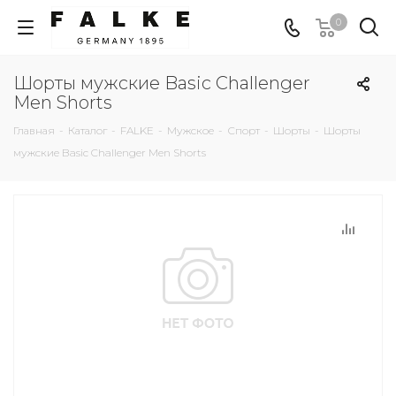
0
Шорты мужские Basic Challenger
Men Shorts
Главная
-
Каталог
-
FALKE
-
Мужское
-
Спорт
-
Шорты
-
Шорты
мужские Basic Challenger Men Shorts