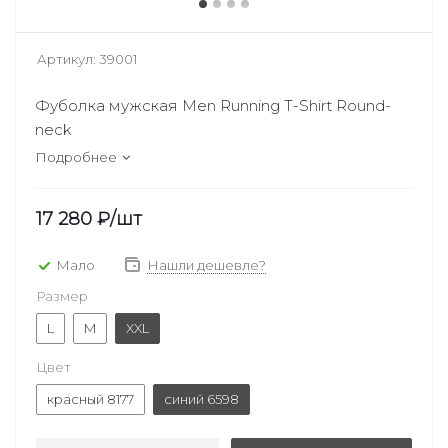
Артикул:
39001
Фуболка мужская Men Running T-Shirt Round-
neck
Подробнее
17 280
₽
/шт
Мало
Нашли дешевле?
Размер
L
M
XXL
Цвет
красный 8177
синий 6598