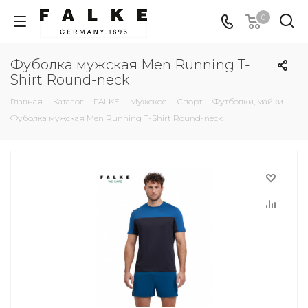
0
Фуболка мужская Men Running T-
Shirt Round-neck
Главная
-
Каталог
-
FALKE
-
Мужское
-
Спорт
-
Футболки, майки
-
Фуболка мужская Men Running T-Shirt Round-neck