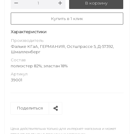
В корзину
Купить в 1 клик
Характеристики
Производитель
Фальке КГаА, ГЕРМАНИЯ, Остштрассе 5, Д-57392,
Шмалленберг
Состав
полиэстер 82%; эластан 18%
Артикул
39001
Поделиться
Цена действительна только для интернет-магазина и может
отличаться от цен в розничных магазинах