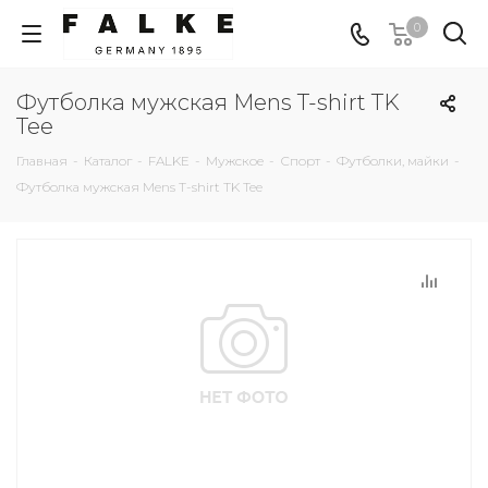
0
Футболка мужская Mens T-shirt TK
Tee
Главная
-
Каталог
-
FALKE
-
Мужское
-
Спорт
-
Футболки, майки
-
Футболка мужская Mens T-shirt TK Tee