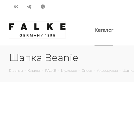
Каталог
Шапка Beanie
Главная
-
Каталог
-
FALKE
-
Мужское
-
Спорт
-
Аксессуары
-
Шапка