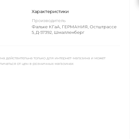
Характеристики
Производитель
Фальке КГаА, ГЕРМАНИЯ, Остштрассе
5, Д-57392, Шмалленберг
на действительна только для интернет-магазина и может
личаться от цен в розничных магазинах