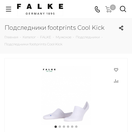
0
Подследники footprints Cool Kick
Главная
-
Каталог
-
FALKE
-
Мужское
-
Подследники
-
Подследники footprints Cool Kick