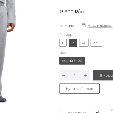
13 900
₽
/шт
Мало
Нашли дешевл
Размер
L
M
XL
XXL
Цвет
серый 3400
В корз
Купить в 1 клик
Це
Поделиться