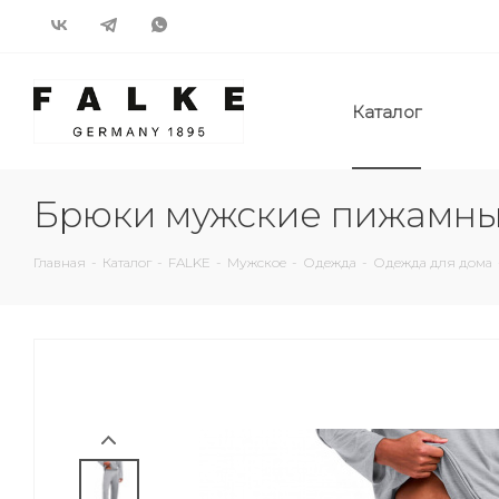
Каталог
Брюки мужские пижамны
Главная
-
Каталог
-
FALKE
-
Мужское
-
Одежда
-
Одежда для дома