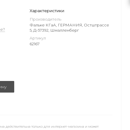
Характеристики
Производитель
Фальке КГаА, ГЕРМАНИЯ, Остштрассе
е?
5, Д-57392, Шмалленберг
Артикул
62167
ину
на действительна только для интернет-магазина и может