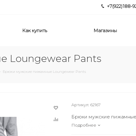
+7(922)188-9
Как купить
Магазины
е Loungewear Pants
-
Брюки мужские пижамные Loungewear Pants
Артикул:
62167
Брюки мужские пижамные 
Подробнее