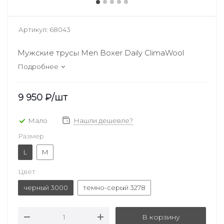
Артикул:
68043
Мужские трусы Men Boxer Daily ClimaWool
Подробнее
9 950
₽
/шт
Мало
Нашли дешевле?
Размер
L
M
Цвет
черный 3000
темно-серый 3278
В корзину