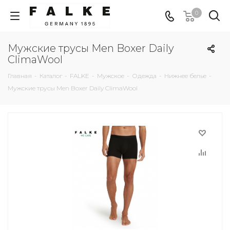
0
Мужские трусы Men Boxer Daily
ClimaWool
Главная
-
Каталог
-
FALKE
-
Мужское
-
Одежда
-
Нижнее белье
-
Мужские трусы Men Boxer Daily ClimaWool