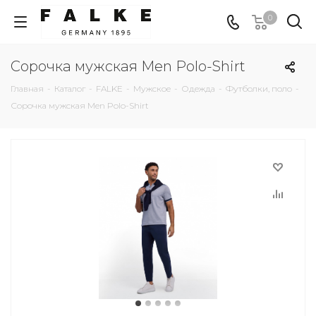
0
Сорочка мужская Men Polo-Shirt
Главная
-
Каталог
-
FALKE
-
Мужское
-
Одежда
-
Футболки, поло
-
Сорочка мужская Men Polo-Shirt