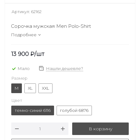
Артикул:
62162
Сорочка мужская Men Polo-Shirt
Подробнее
13 900
₽
/шт
Мало
Нашли дешевле?
Размер
M
XL
XXL
Цвет
темно-синий 6116
голубой 6876
В корзину