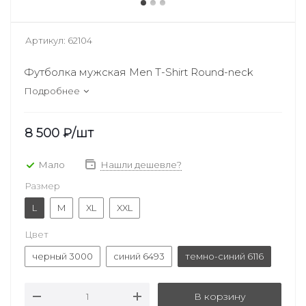
Артикул:
62104
Футболка мужская Men T-Shirt Round-neck
Подробнее
8 500
₽
/шт
Мало
Нашли дешевле?
Размер
L
M
XL
XXL
Цвет
черный 3000
синий 6493
темно-синий 6116
В корзину