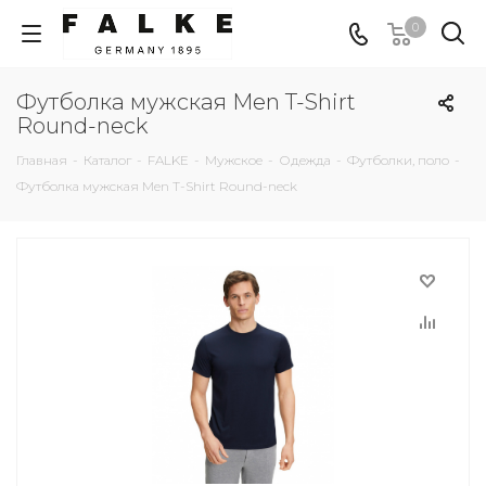
0
Футболка мужская Men T-Shirt
Round-neck
Главная
-
Каталог
-
FALKE
-
Мужское
-
Одежда
-
Футболки, поло
-
Футболка мужская Men T-Shirt Round-neck