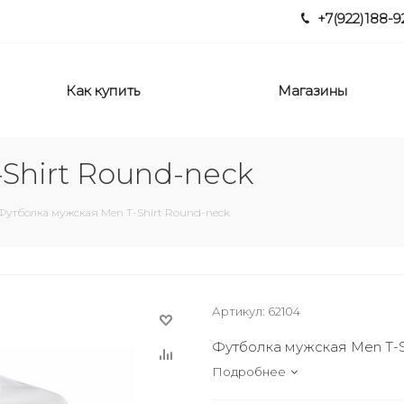
+7(922)188-9
Как купить
Магазины
Shirt Round-neck
Футболка мужская Men T-Shirt Round-neck
Артикул:
62104
Футболка мужская Men T-S
Подробнее