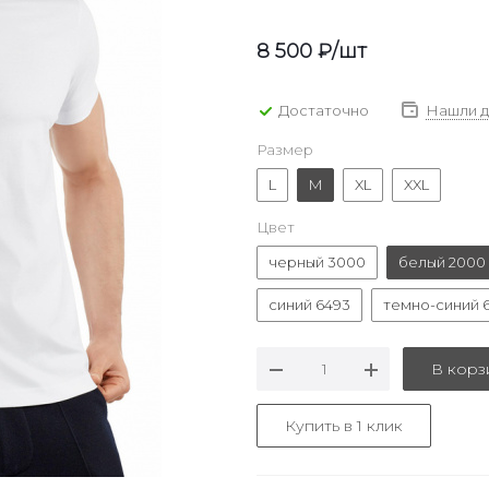
8 500
₽
/шт
Достаточно
Нашли 
Размер
L
M
XL
XXL
Цвет
черный 3000
белый 2000
синий 6493
темно-синий 6
В корз
Купить в 1 клик