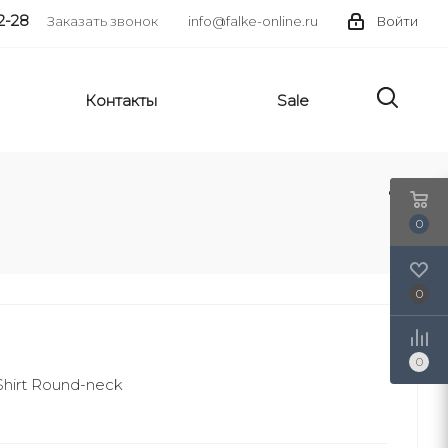
2-28
Заказать звонок
info@falke-online.ru
Войти
Контакты
Sale
0
0
0
hirt Round-neck