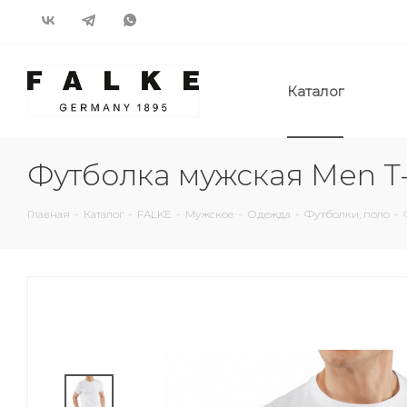
Каталог
Футболка мужская Men T-
Главная
-
Каталог
-
FALKE
-
Мужское
-
Одежда
-
Футболки, поло
-