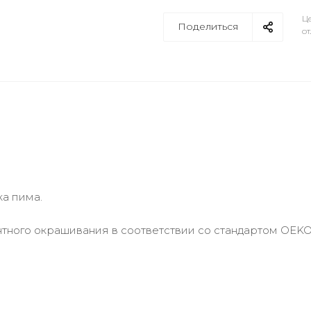
Це
Поделиться
от
ка пима.
тного окрашивания в соответствии со стандартом OEKO