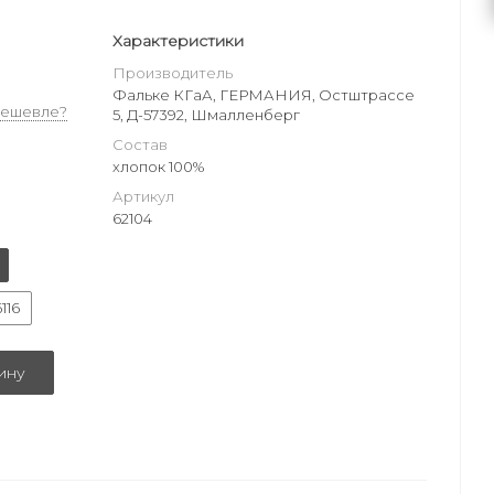
Характеристики
Производитель
Фальке КГаА, ГЕРМАНИЯ, Остштрассе
дешевле?
5, Д-57392, Шмалленберг
Состав
хлопок 100%
Артикул
62104
116
ину