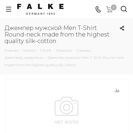
0
Джемпер мужской Men T-Shirt
Round-neck made from the highest
quality silk-cotton
Главная
-
Каталог
-
FALKE
-
Мужское
-
Одежда
-
Джемпера, кардиганы
-
Джемпер мужской Men T-Shirt Round-neck
made from the highest quality silk-cotton