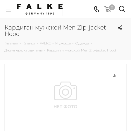
0
Кардиган мужской Men Zip-jacket
Hood
Главная
-
Каталог
-
FALKE
-
Мужское
-
Одежда
-
Джемпера, кардиганы
-
Кардиган мужской Men Zip-jacket Hood