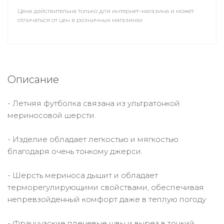
Цена действительна только для интернет-магазина и может
отличаться от цен в розничных магазинах
Описание
- Летняя футболка связана из ультратонкой
мериносовой шерсти.
- Изделие обладает легкостью и мягкостью
благодаря очень тонкому джерси.
- Шерсть мериноса дышит и обладает
терморегулирующими свойствами, обеспечивая
непревзойденный комфорт даже в теплую погоду
- Французские плечевые швы и вырез в тонкий