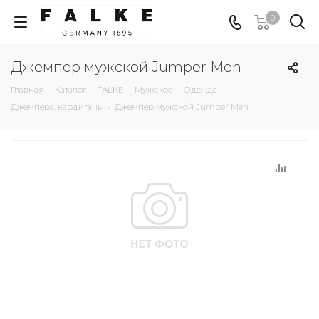
0
Джемпер мужской Jumper Men
Главная
-
Каталог
-
FALKE
-
Мужское
-
Одежда
-
Джемпера, кардиганы
-
Джемпер мужской Jumper Men