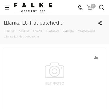
0
Шапка LU Hat patched u
Главная
-
Каталог
-
FALKE
-
Мужское
-
Одежда
-
Аксессуары
-
Шапка LU Hat patched u