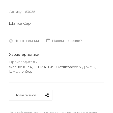
Артикул:
63035
Шапка Cap
Нет в наличии
Нашли дешевле?
Характеристики
Производитель
Фальке КГаА, ГЕРМАНИЯ, Остштрассе 5, Д-57392,
Шмалленберг
Поделиться
Цена действительна только для интернет-магазина и может