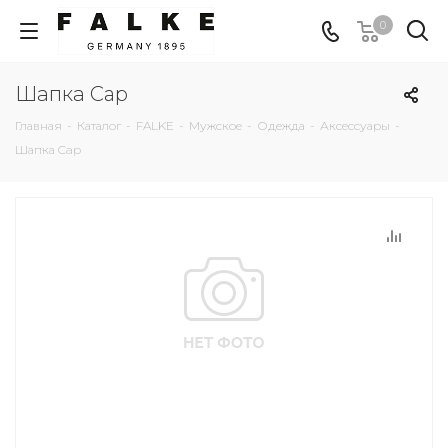
0
Шапка Cap
Главная
-
Каталог
-
FALKE
-
Мужское
-
Одежда
-
Аксессуары
-
Шапка Cap