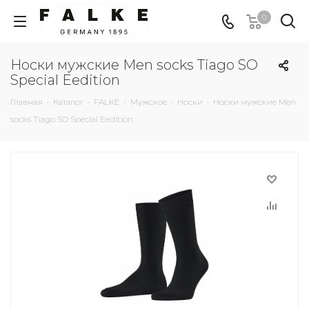
0
Носки мужские Men socks Tiago SO
Special Eedition
Главная
-
Каталог
-
FALKE
-
Мужское
-
Носки
-
Носки мужские Men
socks Tiago SO Special Eedition