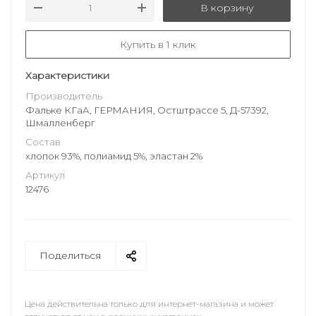
В корзину
Купить в 1 клик
Характеристики
Производитель
Фальке КГаА, ГЕРМАНИЯ, Остштрассе 5, Д-57392,
Шмалленберг
Состав
хлопок 93%, полиамид 5%, эластан 2%
Артикул
12476
Поделиться
Цена действительна только для интернет-магазина и может