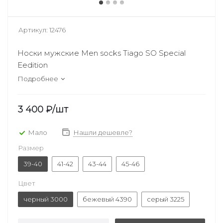
Артикул:
12476
Носки мужские Men socks Tiago SO Special
Eedition
Подробнее
3 400
₽
/шт
Мало
Нашли дешевле?
Размер
39-40
41-42
43-44
45-46
Цвет
черный 3000
бежевый 4390
серый 3225