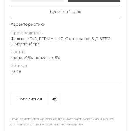
Купить в 1 клик
Характеристики
Производитель
Фальке КГаА, ГЕРМАНИЯ, Остштрассе 5, Д-57392,
Шмалленберг
Состав
хлопок 95%; полиамид 5%
Артикул
14648
Поделиться
Цена действительна только для интернет-магазина и может
отличаться от цен в розничных магазинах