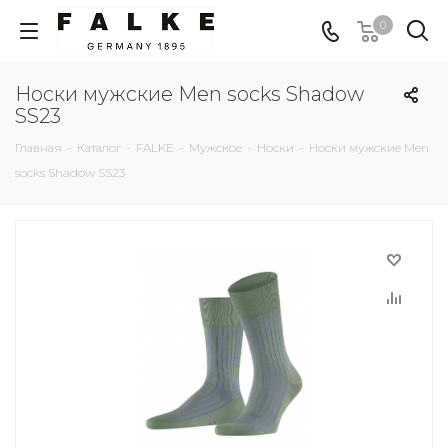
0
Носки мужские Men socks Shadow
SS23
Главная
-
Каталог
-
FALKE
-
Мужское
-
Носки
-
Носки мужские Men
socks Shadow SS23