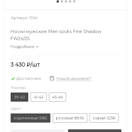
Артикул:
13141
Носки мужские Men socks Fine Shadow
FW24/25
Подробнее
3 430
₽
/шт
Достаточно
Нашли дешевле?
Размер
39-40
41-42
45-46
Цвет
коричневый 5182
розовый 8936
серый 3256