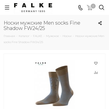
0
Носки мужские Men socks Fine
Shadow FW24/25
Главная
-
Каталог
-
FALKE
-
Мужское
-
Носки
-
Носки мужские Men
socks Fine Shadow FW24/25