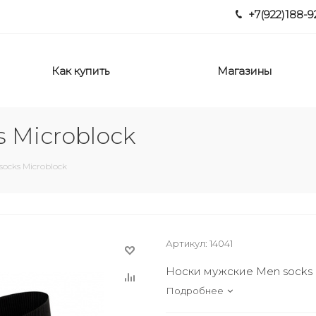
+7(922)188-9
Как купить
Магазины
 Microblock
ocks Microblock
Артикул:
14041
Носки мужские Men socks 
Подробнее