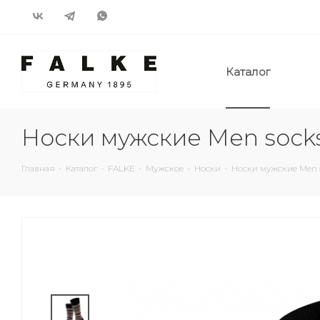
Каталог
Носки мужские Men socks
Главная
-
Каталог
-
FALKE
-
Мужское
-
Носки
-
Носки мужские Men s