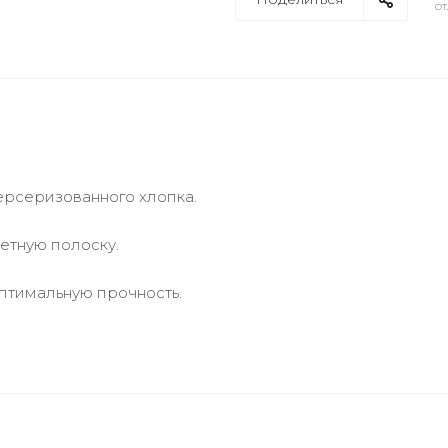
от
ерсеризованного хлопка.
етную полоску.
птимальную прочность.