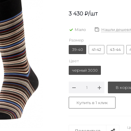
3 430
₽
/шт
Мало
Нашли дешевл
Размер
39-40
41-42
43-44
Цвет
черный 3030
В корз
Купить в 1 клик
Це
Поделиться