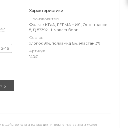
Характеристики
Производитель
Фальке КГаА, ГЕРМАНИЯ, Остштрассе
е?
5, Д-57392, Шмалленберг
Состав
хлопок 91%, полиамид 6%, эластан 3%
45-46
Артикул
14041
ину
на действительна только для интернет-магазина и может