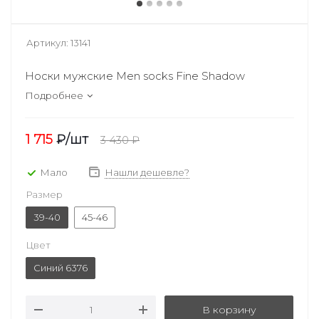
Артикул:
13141
Носки мужские Men socks Fine Shadow
Подробнее
1 715
₽
/шт
3 430
₽
Мало
Нашли дешевле?
Размер
39-40
45-46
Цвет
Синий 6376
В корзину