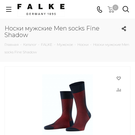
0
Носки мужские Men socks Fine
Shadow
Главная
-
Каталог
-
FALKE
-
Мужское
-
Носки
-
Носки мужские Men
socks Fine Shadow