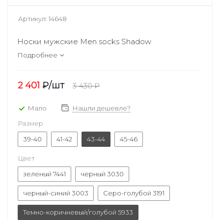
Артикул:
14648
Носки мужские Men socks Shadow
Подробнее
2 401
₽
/шт
3 430
₽
Мало
Нашли дешевле?
Размер
39-40
41-42
43-44
45-46
Цвет
зеленый 7441
черный 3030
черный-синий 3003
Серо-голубой 3191
Темно-коричневый/голубой 5933