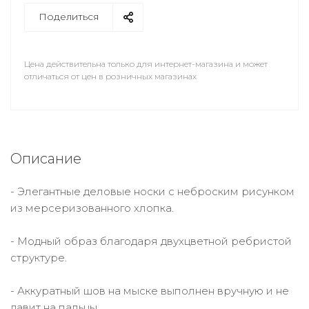
Поделиться
Цена действительна только для интернет-магазина и может
отличаться от цен в розничных магазинах
Описание
- Элегантные деловые носки с неброским рисунком
из мерсеризованного хлопка.
- Модный образ благодаря двухцветной ребристой
структуре.
- Аккуратный шов на мыске выполнен вручную и не
давит на пальцы.