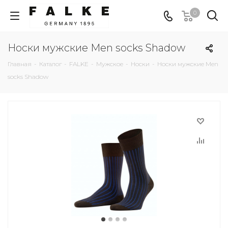
0
Носки мужские Men socks Shadow
Главная
-
Каталог
-
FALKE
-
Мужское
-
Носки
-
Носки мужские Men
socks Shadow