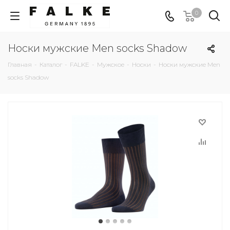
0
Носки мужские Men socks Shadow
Главная
-
Каталог
-
FALKE
-
Мужское
-
Носки
-
Носки мужские Men
socks Shadow