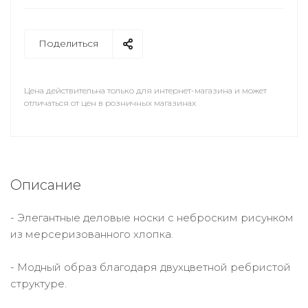
Поделиться
Цена действительна только для интернет-магазина и может
отличаться от цен в розничных магазинах
Описание
- Элегантные деловые носки с неброским рисунком
из мерсеризованного хлопка.
- Модный образ благодаря двухцветной ребристой
структуре.