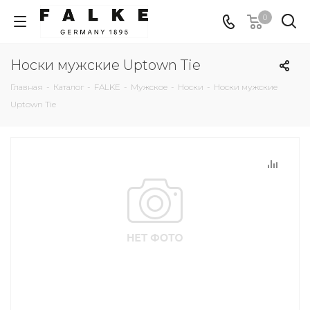
0
Носки мужские Uptown Tie
Главная
-
Каталог
-
FALKE
-
Мужское
-
Носки
-
Носки мужские
Uptown Tie