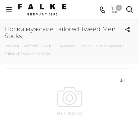
0
Носки мужские Tailored Tweed Men
Socks
Главная
-
Каталог
-
FALKE
-
Мужское
-
Носки
-
Носки мужские
Tailored Tweed Men Socks