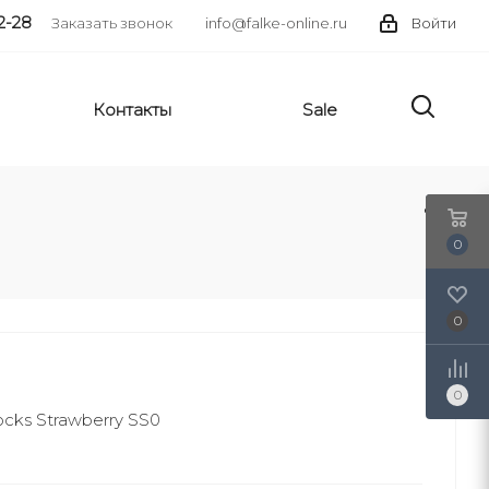
2-28
Заказать звонок
info@falke-online.ru
Войти
Контакты
Sale
0
0
0
cks Strawberry SS0