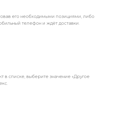
ктовав его необходимыми позициями, либо
обильный телефон и ждёт доставки.
кт в списке, выберите значение «Другое
екс.