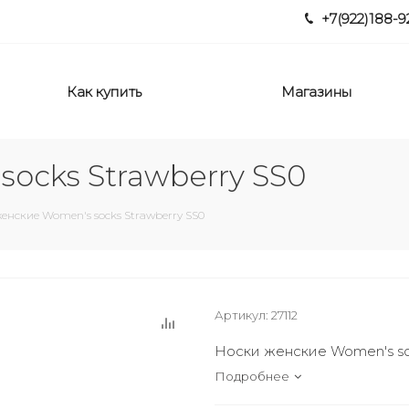
+7(922)188-9
Как купить
Магазины
ocks Strawberry SS0
енские Women's socks Strawberry SS0
Артикул:
27112
Носки женские Women's so
Подробнее