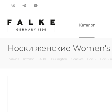
Каталог
Носки женские Women's s
Главная
-
Каталог
-
FALKE
-
Burlington
-
Женское
-
Носки
-
Носки ж