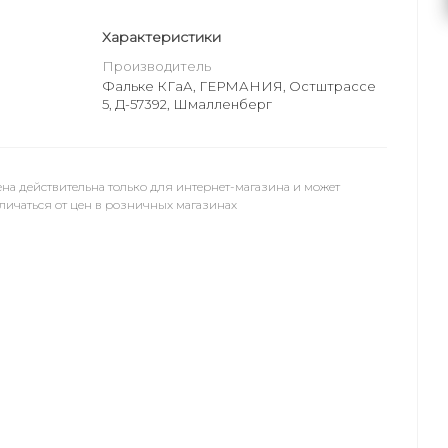
Характеристики
Производитель
Фальке КГаА, ГЕРМАНИЯ, Остштрассе
5, Д-57392, Шмалленберг
на действительна только для интернет-магазина и может
личаться от цен в розничных магазинах