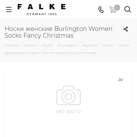
0
Носки женские Burlington Women
Socks Fancy Christmas
Главная
-
Каталог
-
FALKE
-
Burlington
-
Женское
-
Носки
-
Носки
женские Burlington Women Socks Fancy Christmas