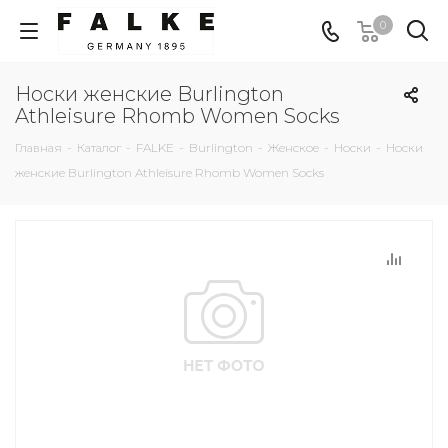
0
Носки женские Burlington
Athleisure Rhomb Women Socks
Главная
-
Каталог
-
FALKE
-
Burlington
-
Женское
-
Носки
-
Носки
женские Burlington Athleisure Rhomb Women Socks