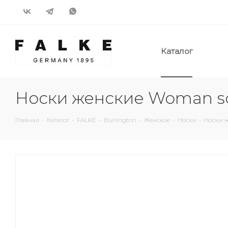
Каталог
Носки женские Woman soc
Главная
-
Каталог
-
FALKE
-
Burlington
-
Женское
-
Носки
-
Носки ж