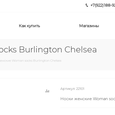
+7(922)188-9
Как купить
Магазины
ks Burlington Chelsea
енские Woman socks Burlington Chelsea
Артикул:
22101
Носки женские Woman socks