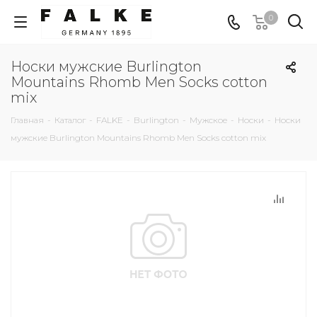
0
Носки мужские Burlington
Mountains Rhomb Men Socks cotton
mix
Главная
-
Каталог
-
FALKE
-
Burlington
-
Мужское
-
Носки
-
Носки
мужские Burlington Mountains Rhomb Men Socks cotton mix