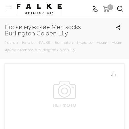
0
Носки мужские Men socks
Burlington Golden Lily
Главная
-
Каталог
-
FALKE
-
Burlington
-
Мужское
-
Носки
-
Носки
мужские Men socks Burlington Golden Lily