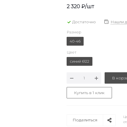
2 320
₽
/шт
Достаточно
Нашли 
Размер
40-46
Цвет
синий 6122
В корз
Купить в 1 клик
Це
Поделиться
от