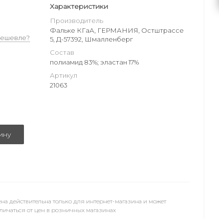
Характеристики
Производитель
Фальке КГаА, ГЕРМАНИЯ, Остштрассе
дешевле?
5, Д-57392, Шмалленберг
Состав
полиамид 83%; эластан 17%
Артикул
21063
ину
на действительна только для интернет-магазина и может
личаться от цен в розничных магазинах