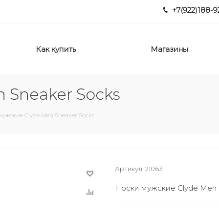
+7(922)188-9
Как купить
Магазины
 Sneaker Socks
мужские Clyde Men Sneaker Socks
Артикул:
21063
Носки мужские Clyde Men 