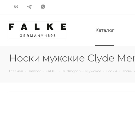
Каталог
Носки мужские Clyde Men
Главная
-
Каталог
-
FALKE
-
Burlington
-
Мужское
-
Носки
-
Носки 